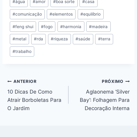
#
água
#
amor
#
boa sorte
#
casa
do
#
comunicação
#
elementos
#
equilíbrio
Post:
#
feng shui
#
fogo
#
harmonia
#
madeira
#
metal
#
rda
#
riqueza
#
saúde
#
terra
#
trabalho
Navegação
ANTERIOR
PRÓXIMO
10 Dicas De Como
Aglaonema ‘Silver
de
Atrair Borboletas Para
Bay’: Folhagem Para
Post
O Jardim
Decoração Interna