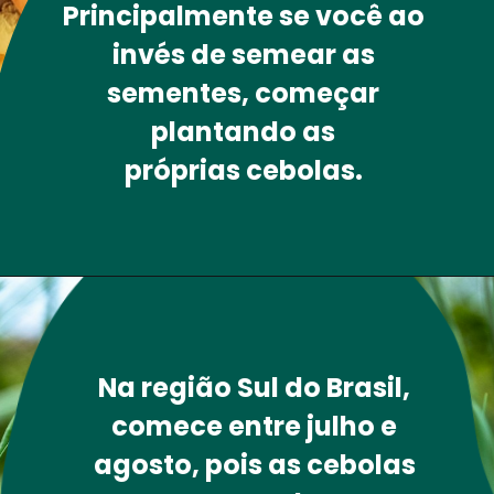
A 
Cebola 
é um vegetal 
super versátil na horta. 
Principalmente se você ao 
invés de semear as 
sementes, começar 
plantando as 
próprias cebolas
. 
Na região 
Sul 
do Brasil, 
comece entre julho e 
agosto, pois as cebolas 