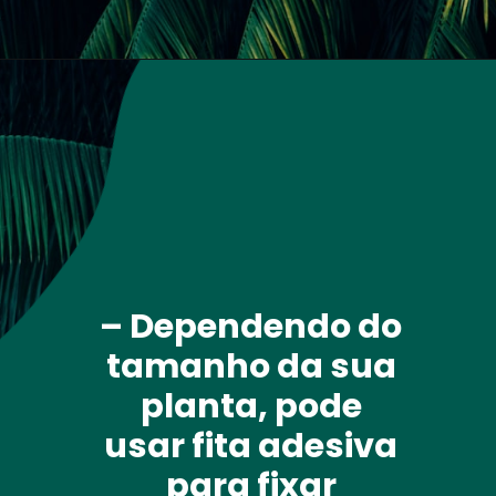
Opening
http://terragam.com/planta-que-recebeu-muita-agua.html
– Dependendo do 
tamanho da sua 
planta, pode 
usar fita adesiva 
para fixar 