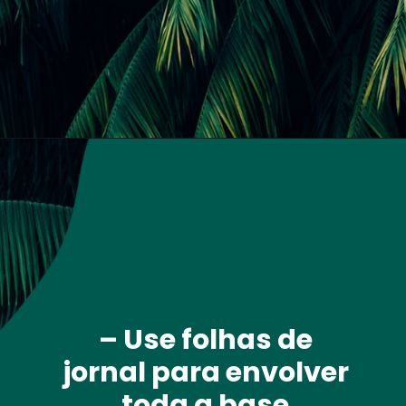
Opening
http://terragam.com/planta-que-recebeu-muita-agua.html
– Use folhas de 
jornal para envolver 
toda a base 