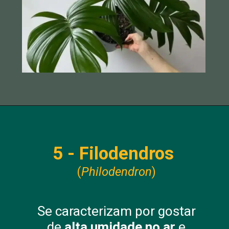
5 - Filodendros
(
Philodendron
)
Se caracterizam por gostar
de
alta umidade no ar
e