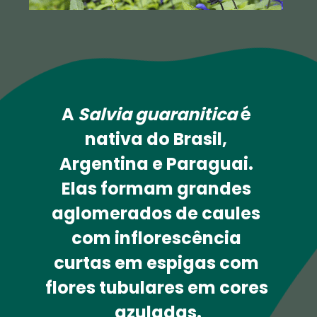
A 
Salvia guaranitica 
é 
nativa do Brasil, 
Argentina e Paraguai. 
Elas formam grandes 
glomerados de caules 
com inflorescência 
urtas em espigas com 
ores tubulares em cores 
azuladas.