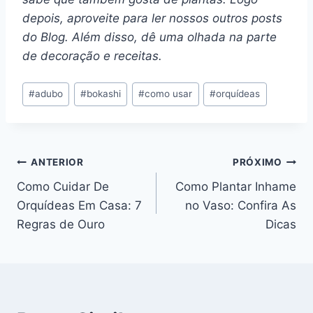
depois, aproveite para ler nossos outros posts
do Blog. Além disso, dê uma olhada na parte
de decoração e receitas.
Tags
#
adubo
#
bokashi
#
como usar
#
orquídeas
do
Post:
Navegação
ANTERIOR
PRÓXIMO
Como Cuidar De
Como Plantar Inhame
de
Orquídeas Em Casa: 7
no Vaso: Confira As
Post
Regras de Ouro
Dicas