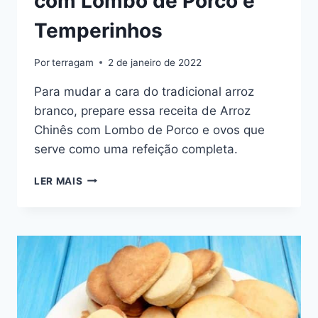
com Lombo de Porco e
Temperinhos
Por
terragam
2 de janeiro de 2022
Para mudar a cara do tradicional arroz
branco, prepare essa receita de Arroz
Chinês com Lombo de Porco e ovos que
serve como uma refeição completa.
RECEITA
LER MAIS
DE
ARROZ
CHINÊS
COM
LOMBO
DE
PORCO
E
TEMPERINHOS