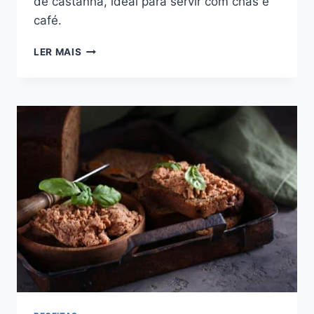
de castanha, ideal para servir com chás e
café.
RECEITA
LER MAIS
DE
BISCOITO
AMANTEIGADO
DELÍCIA:
DELICADOS
E
SABOROSOS