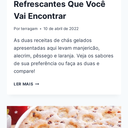
Refrescantes Que Você
Vai Encontrar
Por
terragam
10 de abril de 2022
As duas receitas de chás gelados
apresentadas aqui levam manjericão,
alecrim, pêssego e laranja. Veja os sabores
de sua preferência ou faça as duas e
compare!
2
LER MAIS
RECEITAS
DE
CHÁS
GELADOS
MAIS
REFRESCANTES
QUE