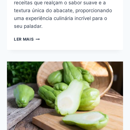
receitas que realçam o sabor suave e a
textura única do abacate, proporcionando
uma experiência culinária incrível para o
seu paladar.
SOBREMESA
LER MAIS
COM
ABACATE:
2
RECEITAS
QUE
VÃO
TE
CONQUISTAR