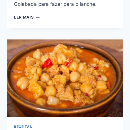
Goiabada para fazer para o lanche.
CUCA
LER MAIS
DE
BANANA
COM
GOIABADA:
DUAS
FRUTAS
E
MUITA
GOSTOSURA
RECEITAS