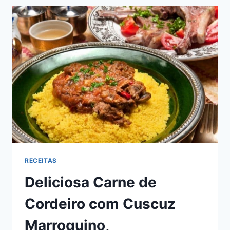
PISTACHE
E
BACON
DEFUMADO,
SABOR
SURPREENDENTE!
RECEITAS
Deliciosa Carne de
Cordeiro com Cuscuz
Marroquino,