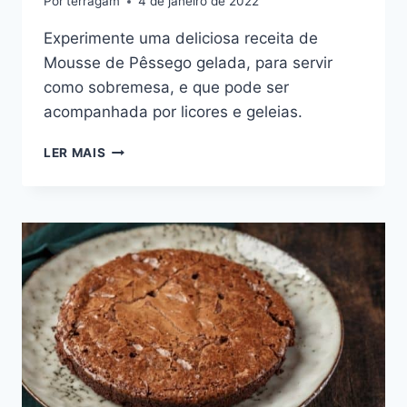
Por
terragam
4 de janeiro de 2022
Experimente uma deliciosa receita de
Mousse de Pêssego gelada, para servir
como sobremesa, e que pode ser
acompanhada por licores e geleias.
MOUSSE
LER MAIS
DE
PÊSSEGO
GELADINHO
PARA
REFRESCAR
O
SEU
VERÃO