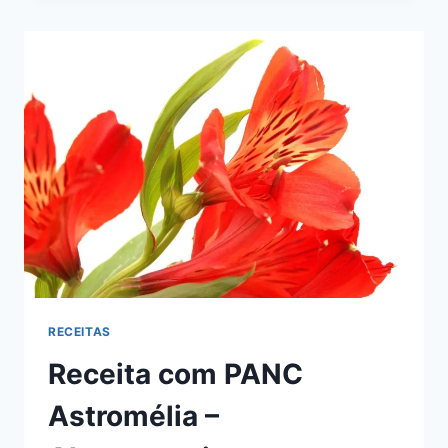
CHUCHU:
CHUCHU
GRATINADO
E
SOPA
DE
CHUCHU
RECEITAS
Receita com PANC
Astromélia –