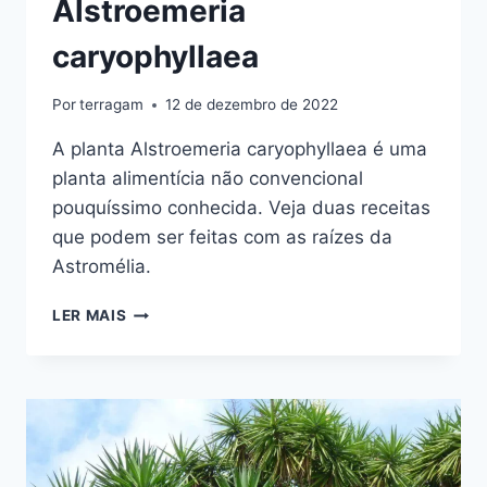
Alstroemeria
caryophyllaea
Por
terragam
12 de dezembro de 2022
A planta Alstroemeria caryophyllaea é uma
planta alimentícia não convencional
pouquíssimo conhecida. Veja duas receitas
que podem ser feitas com as raízes da
Astromélia.
RECEITA
LER MAIS
COM
PANC
ASTROMÉLIA
–
ALSTROEMERIA
CARYOPHYLLAEA