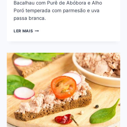
Bacalhau com Purê de Abóbora e Alho
Poró temperada com parmesão e uva
passa branca.
BACALHAU
LER MAIS
COM
PURÊ
DE
ABÓBORA
E
ALHO-
PORÓ