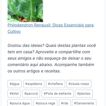
Philodendron Renauxii: Dicas Essenciais para
Cultivo
Gostou das ideias? Quais destas plantas você
tem em casa? Aproveite e compartilhe com
seus amigos e não esqueça de deixar o seu
comentário aqui abaixo. Acompanhe também
os outros artigos e receitas.
Tags
#
água
#
aspidistra
#
cheflera
#
clusia rosea
do
#
kirkii
#
pacová
#
Pata de elefante
#
plantas
Post:
#
pouca água
#
pouca rega
#
rda
#
Sansevieria