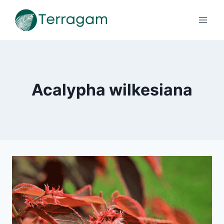
Pular
para
o
Conteúdo
Acalypha wilkesiana