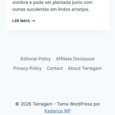
sombra e pode ser plantada junto com
outras suculentas em lindos arranjos.
SUCULENTA
LER MAIS
RABO-
DE-
BURRO:
TUDO
QUE
PRECISA
CONHECER
Editorial Policy
Affiliate Disclosure
PARA
Privacy Policy
Contact
About Terragam
CULTIVAR
© 2026 Terragam - Tema WordPress por
Kadence WP