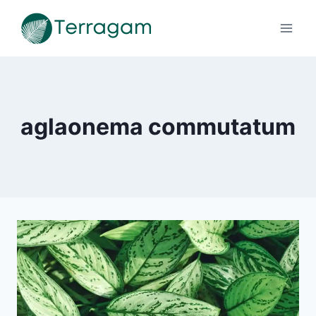
Pular
para
o
Conteúdo
aglaonema commutatum