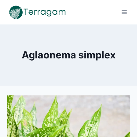
Pular
para
o
Conteúdo
Aglaonema simplex