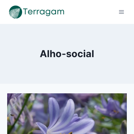
Pular
para
o
Conteúdo
Alho-social