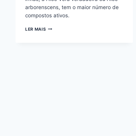
arborenscens, tem o maior número de
compostos ativos.
ALOE
LER MAIS
VERA:
SAIBA
COMO
RECONHECER
A
VERDADEIRA