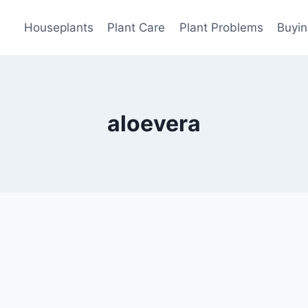
Houseplants
Plant Care
Plant Problems
Buyin
aloevera