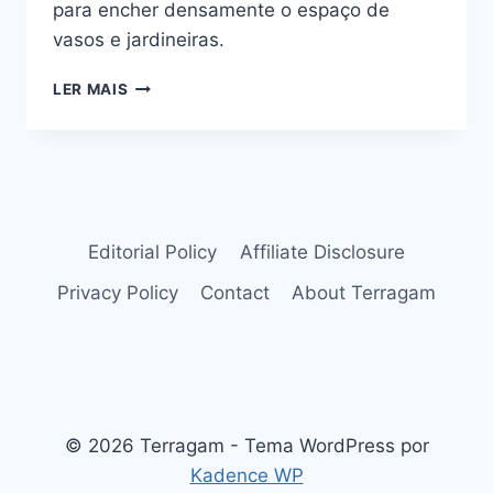
para encher densamente o espaço de
vasos e jardineiras.
ROSINHA-
LER MAIS
DE-
SOL
(APTENIA
CORDIFOLIA):
SUCULENTA
COM
FOLHAS
Editorial Policy
Affiliate Disclosure
BRILHANTES
Privacy Policy
Contact
About Terragam
© 2026 Terragam - Tema WordPress por
Kadence WP