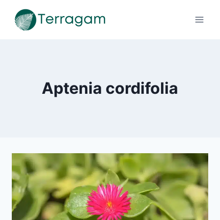
Pular
para
o
Conteúdo
Aptenia cordifolia