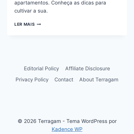
apartamentos. Conheça as dicas para
cultivar a sua.
PALMEIRA
LER MAIS
ARECA
BAMBU
OU
DYPSIS
LUTESCENS:
VEJA
COMO
Editorial Policy
Affiliate Disclosure
CUIDAR
Privacy Policy
Contact
About Terragam
© 2026 Terragam - Tema WordPress por
Kadence WP