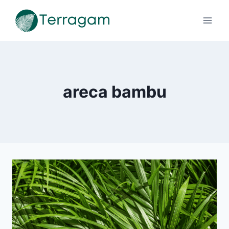
Pular
para
o
Conteúdo
areca bambu