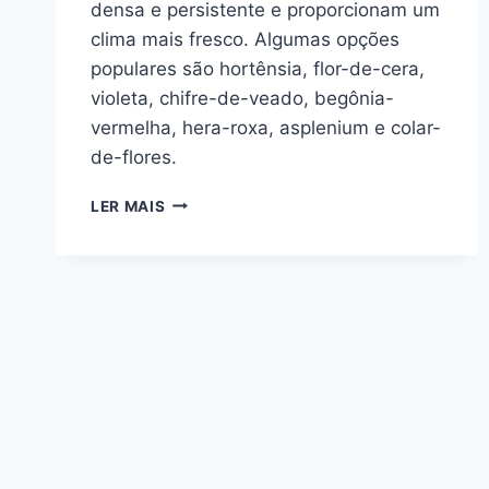
densa e persistente e proporcionam um
clima mais fresco. Algumas opções
populares são hortênsia, flor-de-cera,
violeta, chifre-de-veado, begônia-
vermelha, hera-roxa, asplenium e colar-
de-flores.
PLANTAS
LER MAIS
PERENES
QUE
GOSTAM
DE
SOMBRA