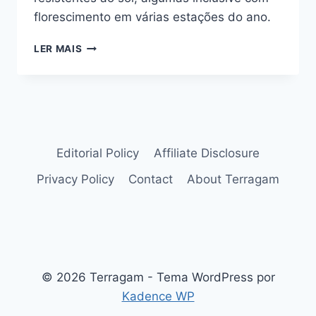
florescimento em várias estações do ano.
7
LER MAIS
FLORES
RESISTENTES
AO
SOL:
CONHEÇA
AS
CARACTERÍSTICAS
Editorial Policy
Affiliate Disclosure
DE
Privacy Policy
Contact
About Terragam
CADA
UMA
© 2026 Terragam - Tema WordPress por
Kadence WP