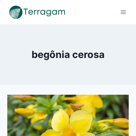
Pular
para
o
Conteúdo
begônia cerosa