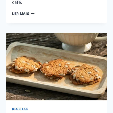
café.
RECEITA
LER MAIS
DE
BISCOITO
AMANTEIGADO
DELÍCIA:
DELICADOS
E
SABOROSOS
RECEITAS