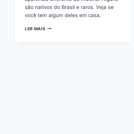
são nativos do Brasil e raros. Veja se
você tem algum deles em casa.
5
LER MAIS
CACTOS
DIFERENTES:
VEJA
SE
VOCÊ
JÁ
CONHECE