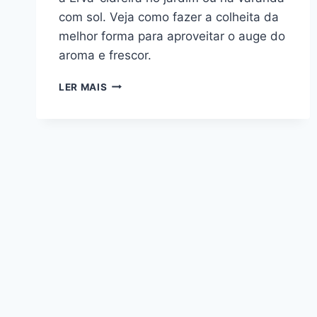
com sol. Veja como fazer a colheita da
melhor forma para aproveitar o auge do
aroma e frescor.
ERVA-
LER MAIS
CIDREIRA,
COMO
CUIDAR,
CONSUMIR
E
FAZER
CHÁ