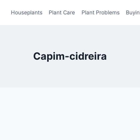
Houseplants
Plant Care
Plant Problems
Buyin
Capim-cidreira