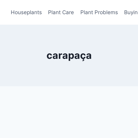
Houseplants
Plant Care
Plant Problems
Buyin
carapaça