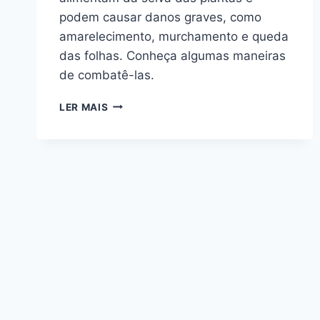
podem causar danos graves, como
amarelecimento, murchamento e queda
das folhas. Conheça algumas maneiras
de combatê-las.
COMO
LER MAIS
ACABAR
COM
COCHONILHAS
QUE
INFESTAM
AS
PLANTAS