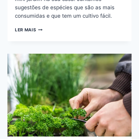
sugestões de espécies que são as mais
consumidas e que tem um cultivo fácil.
COMO
LER MAIS
FAZER
UM
MINIJARDIM
DE
ERVAS:
DICAS
PARA
JARDIM
E
APARTAMENTOS