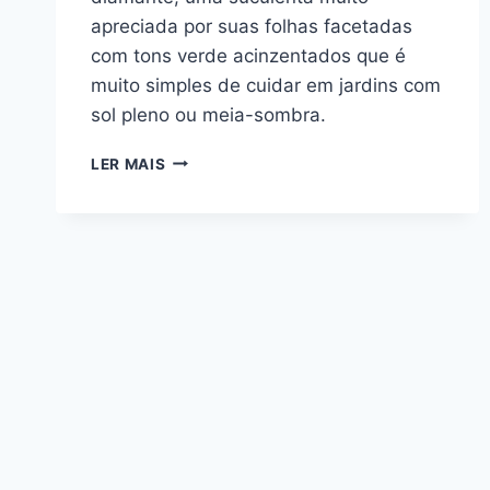
apreciada por suas folhas facetadas
com tons verde acinzentados que é
muito simples de cuidar em jardins com
sol pleno ou meia-sombra.
CULTIVE
LER MAIS
A
PACHYPHYTUM
COMPACTUM:
A
FAMOSA
PLANTA-
DIAMANTE