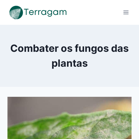
Pular
para
o
Conteúdo
Combater os fungos das
plantas