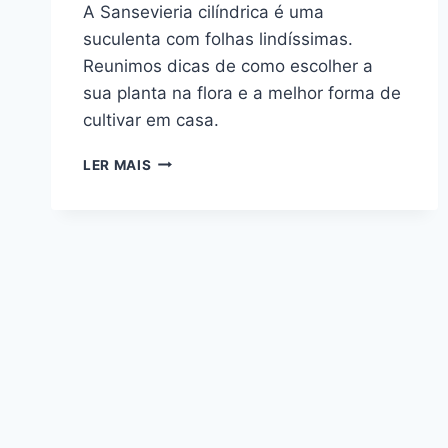
A Sansevieria cilíndrica é uma
suculenta com folhas lindíssimas.
Reunimos dicas de como escolher a
sua planta na flora e a melhor forma de
cultivar em casa.
COMPRANDO
LER MAIS
UMA
SANSEVIERIA
CILÍNDRICA:
COMO
ESCOLHER
A
PLANTA
CERTA?