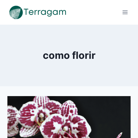
Pular
para
o
Conteúdo
como florir