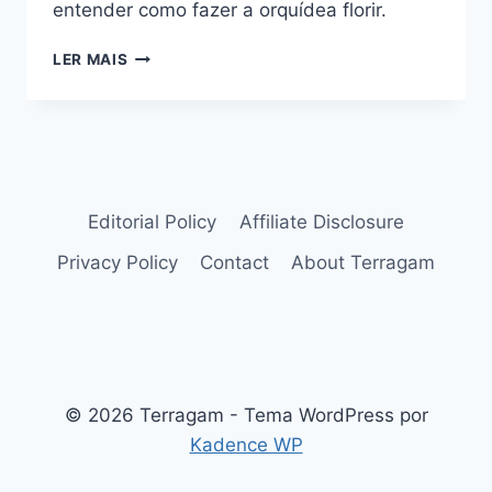
entender como fazer a orquídea florir.
COMO
LER MAIS
FAZER
A
ORQUÍDEA
FLORIR
VÁRIAS
VEZES
AO
Editorial Policy
Affiliate Disclosure
ANO
Privacy Policy
Contact
About Terragam
© 2026 Terragam - Tema WordPress por
Kadence WP