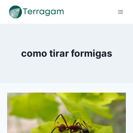
Pular
para
o
Conteúdo
como tirar formigas