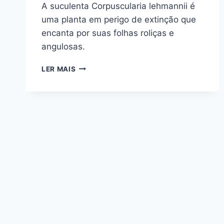
A suculenta Corpuscularia lehmannii é
uma planta em perigo de extinção que
encanta por suas folhas roliças e
angulosas.
PLANTA-
LER MAIS
GELO
(CORPUSCULARIA
LEHMANNII):
SUCULENTA
RARA