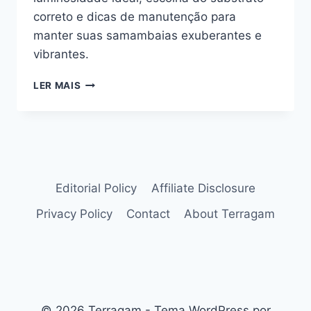
correto e dicas de manutenção para
manter suas samambaias exuberantes e
vibrantes.
O
LER MAIS
GUIA
DEFINITIVO
DE
COMO
CUIDAR
DE
SAMAMBAIAS
Editorial Policy
Affiliate Disclosure
COMO
Privacy Policy
Contact
About Terragam
UM
ESPECIALISTA
© 2026 Terragam - Tema WordPress por