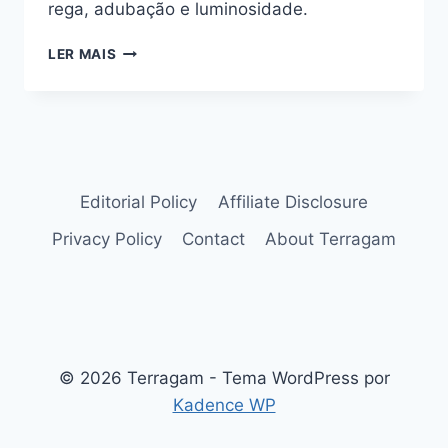
rega, adubação e luminosidade.
COMO
LER MAIS
CUIDAR
DO
BAMBU-
DA-
SORTE:
NA
ÁGUA
Editorial Policy
Affiliate Disclosure
E
Privacy Policy
Contact
About Terragam
NO
SOLO
© 2026 Terragam - Tema WordPress por
Kadence WP