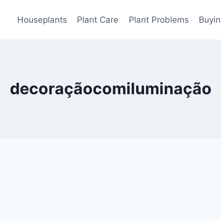
Houseplants
Plant Care
Plant Problems
Buyin
decoraçãocomiluminação