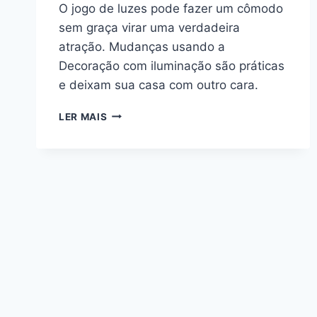
O jogo de luzes pode fazer um cômodo
sem graça virar uma verdadeira
atração. Mudanças usando a
Decoração com iluminação são práticas
e deixam sua casa com outro cara.
A
LER MAIS
DECORAÇÃO
COM
ILUMINAÇÃO
PODE
MUDAR
TOTALMENTE
O
AMBIENTE
INTERNO