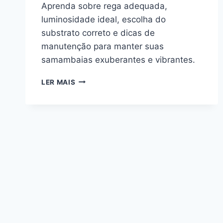
Aprenda sobre rega adequada,
luminosidade ideal, escolha do
substrato correto e dicas de
manutenção para manter suas
samambaias exuberantes e vibrantes.
O
LER MAIS
GUIA
DEFINITIVO
DE
COMO
CUIDAR
DE
SAMAMBAIAS
COMO
UM
ESPECIALISTA