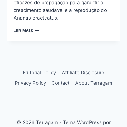
eficazes de propagação para garantir o
crescimento saudável e a reprodução do
Ananas bracteatus.
ANANAS
LER MAIS
BRACTEATUS:
PERFEITO
PARA
LIMITAÇÃO
DO
ESPAÇO
NO
Editorial Policy
Affiliate Disclosure
JARDIM
Privacy Policy
Contact
About Terragam
© 2026 Terragam - Tema WordPress por