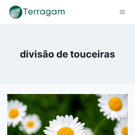
Pular
para
o
Conteúdo
divisão de touceiras