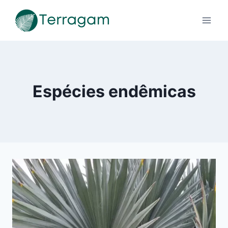
Pular
para
o
Conteúdo
Espécies endêmicas