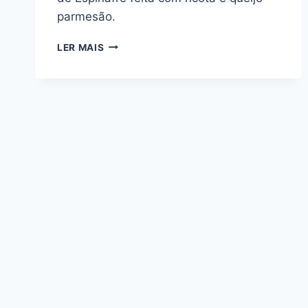
parmesão.
PATÊ
LER MAIS
DE
TALO
DE
ESPINAFRE
COM
RICOTA:
GOSTOSO
E
ECONÔMICO