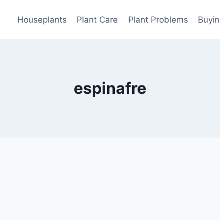
Houseplants
Plant Care
Plant Problems
Buyin
espinafre