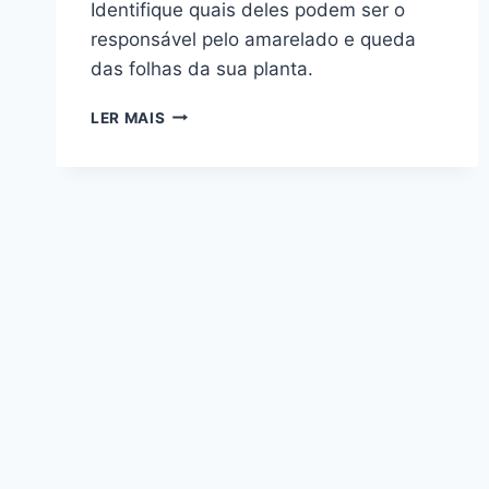
Identifique quais deles podem ser o
responsável pelo amarelado e queda
das folhas da sua planta.
FOLHAS
LER MAIS
AMARELAS
NA
ROSA-
DO-
DESERTO