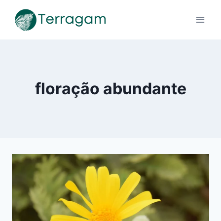
Pular
para
o
Conteúdo
floração abundante