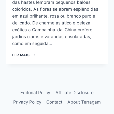
das hastes lembram pequenos balões
coloridos. As flores se abrem esplêndidas
em azul brilhante, rosa ou branco puro e
delicado. De charme asiático e beleza
exótica a Campainha-da-China prefere
jardins claros e varandas ensolaradas,
como em seguida…
CAMPAINHA-
LER MAIS
DA-
CHINA:
CONHEÇA
ESSA
LINDA
FLOR
PARA
Editorial Policy
Affiliate Disclosure
O
Privacy Policy
Contact
About Terragam
JARDIM