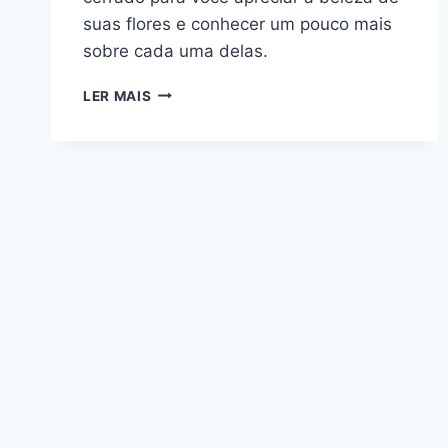
suas flores e conhecer um pouco mais
sobre cada uma delas.
ÁRVORES
LER MAIS
DO
CERRADO
BRASILEIRO
COM
FLORES
SURPREENDENTES