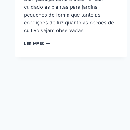
cuidado as plantas para jardins
pequenos de forma que tanto as
condições de luz quanto as opções de
cultivo sejam observadas.
ESPAÇOS
LER MAIS
REDUZIDOS:
DICAS
DE
PLANTAS
PARA
JARDINS
PEQUENOS