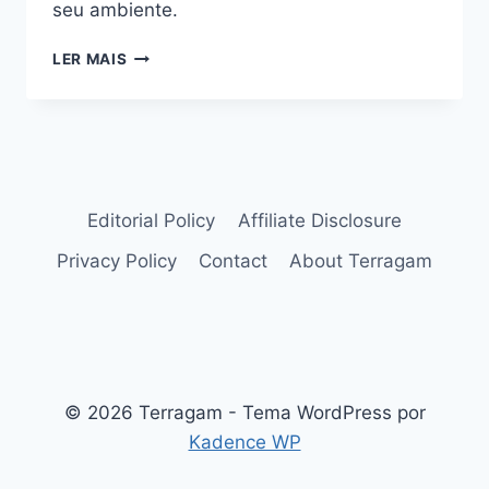
seu ambiente.
7
LER MAIS
SUCULENTAS
COM
FLORES
VERMELHAS:
AS
FLORES
MAIS
Editorial Policy
Affiliate Disclosure
VIBRANTES
Privacy Policy
Contact
About Terragam
© 2026 Terragam - Tema WordPress por
Kadence WP