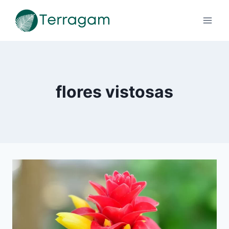
Pular
para
o
Conteúdo
flores vistosas