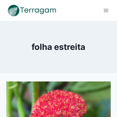
Pular
para
o
Conteúdo
folha estreita