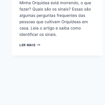
Minha Orquídea está morrendo, o que
fazer? Quais são os sinais? Essas são
algumas perguntas frequentes das
pessoas que cultivam Orquídeas em
casa. Leia o artigo e saiba como
identificar os sinais.
MINHA
LER MAIS
ORQUÍDEA
ESTÁ
MORRENDO:
CONHEÇA
OS
SINAIS
QUE
A
PLANTA
REVELA