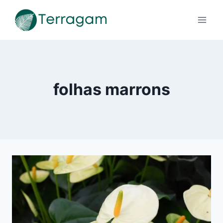
Pular
para
o
Conteúdo
folhas marrons