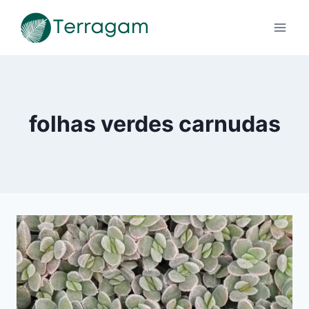
Pular
para
o
Conteúdo
folhas verdes carnudas