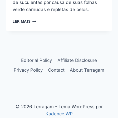
de suculentas por causa de suas folhas
verde carnudas e repletas de pelos.
CRASSULA
LER MAIS
LANUGINOSA,
DE
FOLHAS
PELUDAS
E
FLORES
BRANCAS
Editorial Policy
Affiliate Disclosure
Privacy Policy
Contact
About Terragam
© 2026 Terragam - Tema WordPress por
Kadence WP