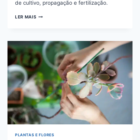
de cultivo, propagação e fertilização.
DISCHIDIA
LER MAIS
RUSCIFOLIA,
MILHÕES-
DE-
CORAÇÕES
NO
SEU
JARDIM
PLANTAS E FLORES