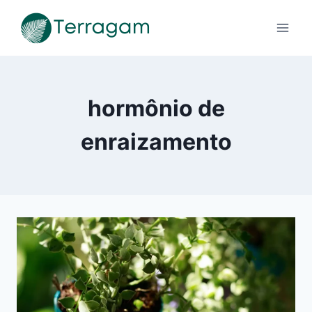
Pular
para
o
Conteúdo
hormônio de
enraizamento