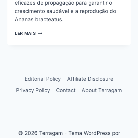
eficazes de propagação para garantir o
crescimento saudável e a reprodução do
Ananas bracteatus.
ANANAS
LER MAIS
BRACTEATUS:
PERFEITO
PARA
LIMITAÇÃO
DO
ESPAÇO
NO
Editorial Policy
Affiliate Disclosure
JARDIM
Privacy Policy
Contact
About Terragam
© 2026 Terragam - Tema WordPress por