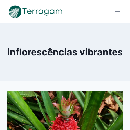
Pular
para
o
Conteúdo
inflorescências vibrantes