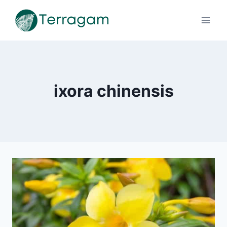
Pular
para
o
Conteúdo
ixora chinensis