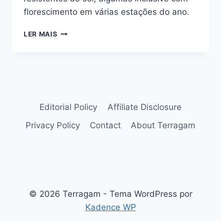
florescimento em várias estações do ano.
7
LER MAIS
FLORES
RESISTENTES
AO
SOL:
CONHEÇA
AS
CARACTERÍSTICAS
Editorial Policy
Affiliate Disclosure
DE
Privacy Policy
Contact
About Terragam
CADA
UMA
© 2026 Terragam - Tema WordPress por
Kadence WP